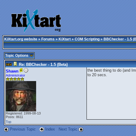
KiXtart.org website
»
Forums
»
KiXtart
»
COM Scripting
» BBChecker - 1.5 (
Topic Options
Re: BBChecker - 1.5 (Beta)
the best thing to do (and Im
Shawn
to 20 secs.
Administrator
Registered: 1999-08-13
Posts: 8611
Top
Previous Topic
Index
Next Topic