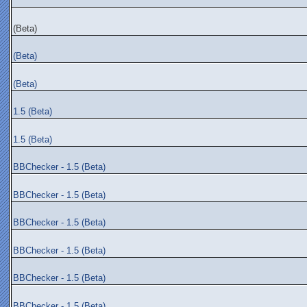
(Beta)
(Beta)
(Beta)
1.5 (Beta)
1.5 (Beta)
BBChecker - 1.5 (Beta)
BBChecker - 1.5 (Beta)
BBChecker - 1.5 (Beta)
BBChecker - 1.5 (Beta)
BBChecker - 1.5 (Beta)
BBChecker - 1.5 (Beta)