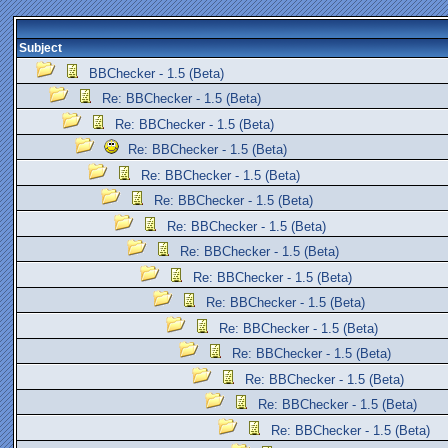
Subject
BBChecker - 1.5 (Beta)
Re: BBChecker - 1.5 (Beta)
Re: BBChecker - 1.5 (Beta)
Re: BBChecker - 1.5 (Beta)
Re: BBChecker - 1.5 (Beta)
Re: BBChecker - 1.5 (Beta)
Re: BBChecker - 1.5 (Beta)
Re: BBChecker - 1.5 (Beta)
Re: BBChecker - 1.5 (Beta)
Re: BBChecker - 1.5 (Beta)
Re: BBChecker - 1.5 (Beta)
Re: BBChecker - 1.5 (Beta)
Re: BBChecker - 1.5 (Beta)
Re: BBChecker - 1.5 (Beta)
Re: BBChecker - 1.5 (Beta)