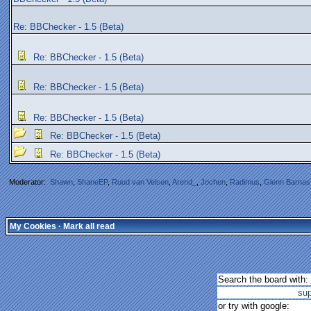
Re: BBChecker - 1.5 (Beta)
Re: BBChecker - 1.5 (Beta)
Re: BBChecker - 1.5 (Beta)
Re: BBChecker - 1.5 (Beta)
Re: BBChecker - 1.5 (Beta)
Re: BBChecker - 1.5 (Beta)
Moderator:
Shawn
,
ShaneEP
,
Ruud van Velsen
,
Arend_
,
Jochen
,
Radimus
,
Glenn Barnas
My Cookies
·
Mark all read
Search the board with:
su
or try with google: